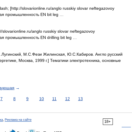
h; [http://slovarionline.ru/anglo russkiy slovar neftegazovoy
вая промышленность EN bit leg …
/slovarionline.ru/anglo russkiy slovar neftegazovoy
ая промышленность EN drilling bit leg …
.Лугинский, М.С.Фези Жилинская, Ю.С.Кабиров. Англо русский
ергетике, Москва, 1999 г.] Тематики электротехника, основные
дующая
→
7
8
9
10
11
12
13
ка
,
Реклама на сайте
18+