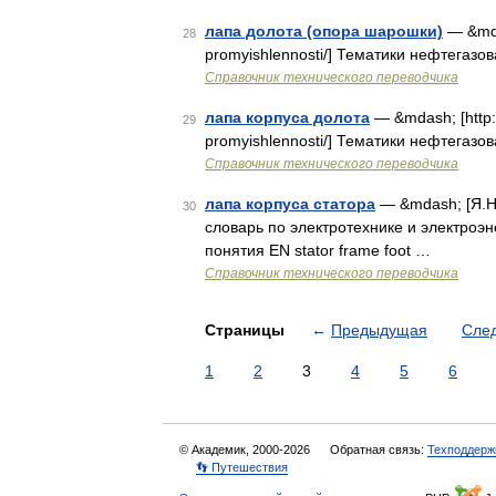
лапа долота (опора шарошки)
— &mdas
28
promyishlennosti/] Тематики нефтегазо
Справочник технического переводчика
лапа корпуса долота
— &mdash; [http:/
29
promyishlennosti/] Тематики нефтегазов
Справочник технического переводчика
лапа корпуса статора
— &mdash; [Я.Н
30
словарь по электротехнике и электроэн
понятия EN stator frame foot …
Справочник технического переводчика
Страницы
←
Предыдущая
Сле
1
2
3
4
5
6
© Академик, 2000-2026
Обратная связь:
Техподдерж
👣 Путешествия