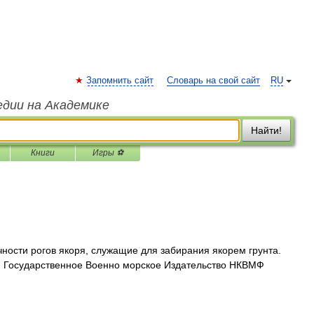
Запомнить сайт
Словарь на свой сайт
RU
едии на Академике
Найти!
Книги
Игры ⚽
чности рогов якоря, служащие для забирания якорем грунта.
.: Государственное Военно морское Издательство НКВМФ