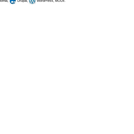
omla,
Drupal,
WordPress, MODx.