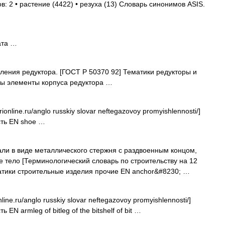
: 2 • растение (4422) • резуха (13) Словарь синонимов ASIS.
ата …
ения редуктора. [ГОСТ Р 50370 92] Тематики редукторы и
 элементы корпуса редуктора …
ionline.ru/anglo russkiy slovar neftegazovoy promyishlennosti/]
ть EN shoe …
али в виде металлического стержня с раздвоенным концом,
 тело [Терминологический словарь по строительству на 12
тики строительные изделия прочие EN anchor&#8230; …
line.ru/anglo russkiy slovar neftegazovoy promyishlennosti/]
 armleg of bitleg of the bitshelf of bit …