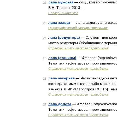
лапа мужская
— сущ., кол во синонимов
22
В.Н. Тришин. 2013 …
Словарь синонимов
лапа-захват
— лапа захват, лапы захв
23
Орфографический словарь-справочник
лапа (редуктора)
— Элемент для крепл
24
мотор редукторы Обобщающие термины
Справочник технического переводчика
лапа (станины)
— &mdash; [http://slovar
25
Тематики нефтегазовая промышленнос
Справочник технического переводчика
лапа анкерная
— Часть закладной дет
26
закладываемым в какое либо массивное
языках (ВНИИИС Госстроя СССР)] Тема
Справочник технического переводчика
лапа долота
— &mdash; [http://slovarion
27
Тематики нефтегазовая промышленность EN
Справочник технического переводчика